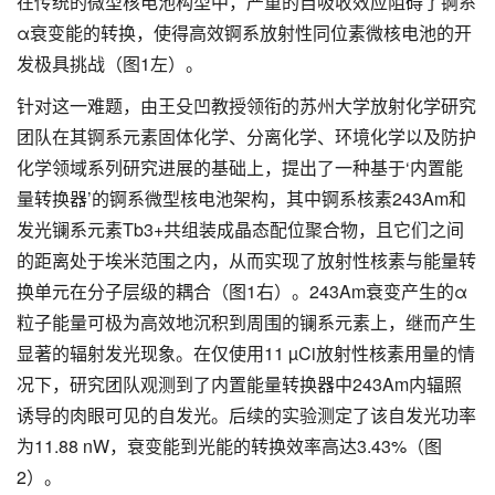
在传统的微型核电池构型中，严重的自吸收效应阻碍了锕系
α衰变能的转换，使得高效锕系放射性同位素微核电池的开
发极具挑战（图1左）。
针对这一难题，由王殳凹教授领衔的苏州大学放射化学研究
团队在其锕系元素固体化学、分离化学、环境化学以及防护
化学领域系列研究进展的基础上，提出了一种基于‘内置能
量转换器’的锕系微型核电池架构，其中锕系核素243Am和
发光镧系元素Tb3+共组装成晶态配位聚合物，且它们之间
的距离处于埃米范围之内，从而实现了放射性核素与能量转
换单元在分子层级的耦合（图1右）。243Am衰变产生的α
粒子能量可极为高效地沉积到周围的镧系元素上，继而产生
显著的辐射发光现象。在仅使用11 µCi放射性核素用量的情
况下，研究团队观测到了内置能量转换器中243Am内辐照
诱导的肉眼可见的自发光。后续的实验测定了该自发光功率
为11.88 nW，衰变能到光能的转换效率高达3.43%（图
2）。