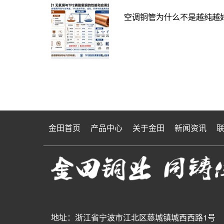
空调铜管为什么不是越纯越好
金田首页
产品中心
关于金田
新闻资讯
地址：浙江省宁波市江北区慈城镇城西西路1号