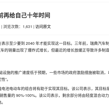
前再给自己十年时间
条
|
浏览次数：1,631
|
访问原文
表示至少要到 2040 年才能实现这一目标。三年前，瑞典汽车
电动汽车的销量出现了爆炸式增长，但最近的增长放缓正导致许多制
基础设施的推广速度低于预期，一些市场的政府激励措施被取消，
性”。
纯电池电动车的组合将有助于实现其目标。该公司表示，其目标
销售量的 90%-100%。该公司表示，剩余部分将由轻度混合动
电。