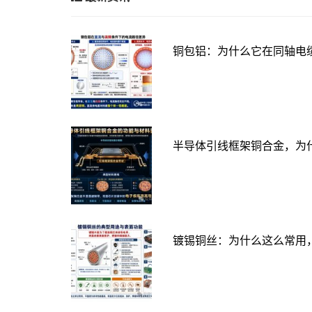
铜包铝：为什么它在同轴电
半导体引线框架铜合金，为
镀锡铜丝：为什么这么常用