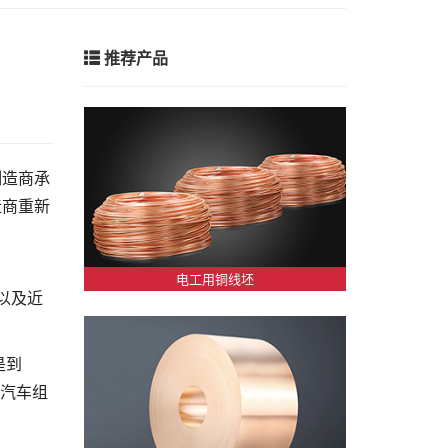
推荐产品
制造商承
造商重新
电工用铜线坯
以及近
是到
力汽车组