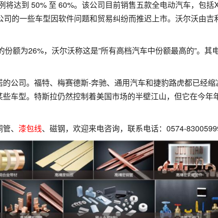
比例将达到 50% 至 60%。该公司目前销售五款全电动汽车，包括X
和EX90。该公司的一些车型因软件问题和贸易纠纷而推迟上市。沃尔沃由吉
的份额为26%，沃尔沃称这是”所有高档汽车中份额最高的”。其
诺的公司。福特、梅赛德斯-奔驰、通用汽车和捷豹路虎都已经缩
某些车型。特斯拉仍然控制着美国市场的半壁江山，但它在今年
铜管、
漆包线
、磁钢，欢迎来电咨询，联系电话：0574-8300599