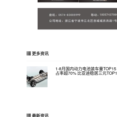
更多资讯
1-8月国内动力电池装车量TOP1
占率超70% 比亚迪稳居三元TOP1
最新资讯