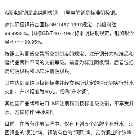
A级电解铜是高纯阴极铜，1号电解铜是标准
阴极铜
。
高纯阴极铜符合国标GB/T467-1997规定，纯度可达
99.9935%。国标GB/T467-1997标准阴极铜规定，铜加银含
量不小于99.95%。
按照上海期货交易所交割制度的规定，注册铜分为标准品和
替代品两种不同的交割等级。前者为标准阴极铜，后者包括
高纯阴极铜和LME注册阴极铜。
其中达到高纯阴极铜标准并经交易所认定的注册铜实行升水
交割，升水幅度为50元，俗称“
升水铜
”;
其他国产品牌和进口LME注册铜则按标准级交割，不享受升
水，习惯称作“平水铜”。
目前，在所有注册品牌中，仅有下列五个品牌享有升水：江
西铜业的“贵冶”牌、铜陵有色的“铜冠”牌、
云南铜业
的“铁峰”