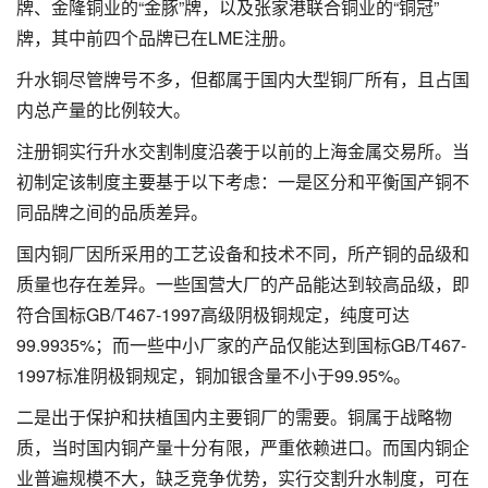
牌、金隆铜业的“金豚”牌，以及
张家港联合铜业
的“铜冠”
牌，其中前四个品牌已在LME注册。
升水铜尽管牌号不多，但都属于国内大型铜厂所有，且占国
内总产量的比例较大。
注册铜实行升水交割制度沿袭于以前的上海金属交易所。当
初制定该制度主要基于以下考虑：一是区分和平衡国产铜不
同品牌之间的品质差异。
国内铜厂因所采用的工艺设备和技术不同，所产铜的品级和
质量也存在差异。一些国营大厂的产品能达到较高品级，即
符合国标GB/T467-1997高级阴极铜规定，纯度可达
99.9935%；而一些中小厂家的产品仅能达到国标GB/T467-
1997标准阴极铜规定，铜加银含量不小于99.95%。
二是出于保护和扶植国内主要铜厂的需要。铜属于战略物
质，当时国内铜产量十分有限，严重依赖进口。而国内铜企
业普遍规模不大，缺乏竞争优势，实行交割升水制度，可在