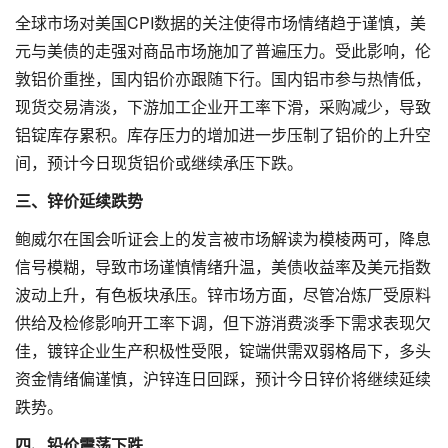
全球市场对美国CPI数据的关注使得市场情绪趋于谨慎，美
元与美债的走强对商品市场施加了普遍压力。受此影响，伦
敦铝价重挫，国内铝价亦跟随下行。国内铝市参与热情低，
现货交易清淡，下游加工企业开工率下滑，采购减少，导致
铝锭库存累积。库存压力的增加进一步压制了铝价的上升空
间，预计今日现货铝价或继续承压下跌。
三、锌价延续跌势
鲍威尔在国会听证会上的发言被市场解读为模棱两可，降息
信号模糊，导致市场谨慎情绪升温，美债收益率及美元指数
波动上升，有色板块承压。锌市场方面，尽管冶炼厂受原料
供给及检修影响开工率下调，但下游消费淡季下需求表现欠
佳，镀锌企业生产积极性受限，锭端供需双弱格局下，多头
资金情绪偏谨慎，沪锌连日回踩，预计今日锌价将继续延续
跌势。
四、铅价震荡下跌