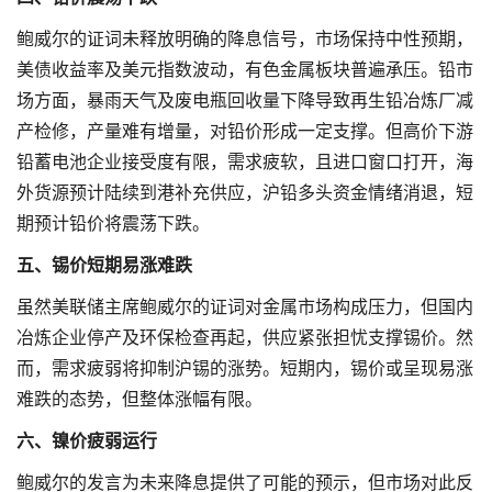
鲍威尔的证词未释放明确的降息信号，市场保持中性预期，
美债收益率及美元指数波动，有色金属板块普遍承压。铅市
场方面，暴雨天气及废电瓶回收量下降导致再生铅冶炼厂减
产检修，产量难有增量，对铅价形成一定支撑。但高价下游
铅蓄电池企业接受度有限，需求疲软，且进口窗口打开，海
外货源预计陆续到港补充供应，沪铅多头资金情绪消退，短
期预计铅价将震荡下跌。
五、锡价短期易涨难跌
虽然美联储主席鲍威尔的证词对金属市场构成压力，但国内
冶炼企业停产及环保检查再起，供应紧张担忧支撑锡价。然
而，需求疲弱将抑制沪锡的涨势。短期内，锡价或呈现易涨
难跌的态势，但整体涨幅有限。
六、镍价疲弱运行
鲍威尔的发言为未来降息提供了可能的预示，但市场对此反