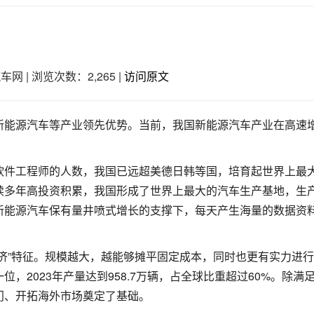
汽车网
|
浏览次数：2,265
|
访问原文
新能源汽车等产业领先优势。当前，我国新能源汽车产业在高速
软件工程师的人数，我国已远超美德日韩等国，培育起世界上最
续多年高投资积累，我国形成了世界上最大的汽车生产基地，生
新能源汽车保有量井喷式增长的支撑下，每天产生海量的数据资
济”特征。规模越大，越能够摊平固定成本，同时也更有实力进
，2023年产量达到958.7万辆，占全球比重超过60%。除满
门、开拓海外市场奠定了基础。