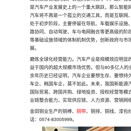
是汽车产业发展史上的一个重大跳跃，那么智能
汽车将不再是一个孤立的交通工具，而是互联网
处于初步阶段，主要停留在导航、车载娱乐设施
路协同、自动驾驶、车与电网融合等更高级的阶
等基础设施领域的体制机制优势，创新政府与市
展。
磨炼全球化经营能力。汽车产业是规模效应明显
益于国内的超大规模市场优势。但与80多亿人的
余年历史已经证明，汽车企业要想生存、要想持
车企、韩国车企，莫不如此。未来，我国新能源汽
国际贸易、跨国并购、绿地投资、授权经营等模式
业链整合能力，实现供应链、人力资源、营销网
金田铜业生产的铜棒、
铜带
、铜排、铜线、漆包
话：0574-83005999。