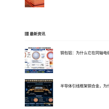
最新资讯
铜包铝：为什么它在同轴电
半导体引线框架铜合金，为