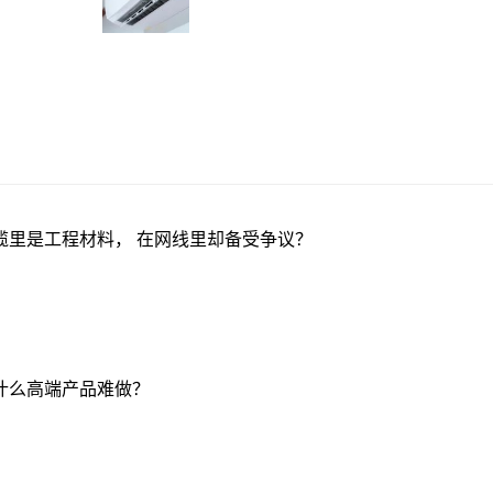
缆里是工程材料， 在网线里却备受争议？
什么高端产品难做？