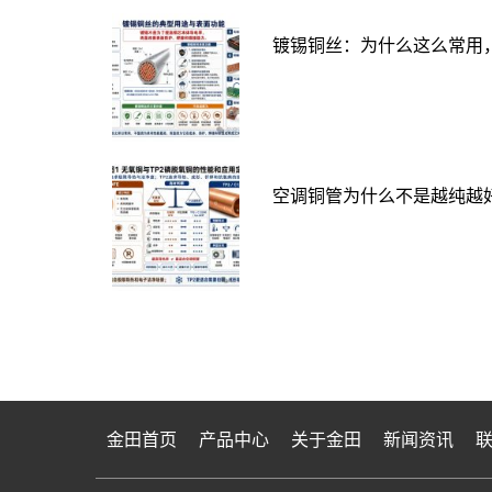
镀锡铜丝：为什么这么常用
空调铜管为什么不是越纯越好
金田首页
产品中心
关于金田
新闻资讯