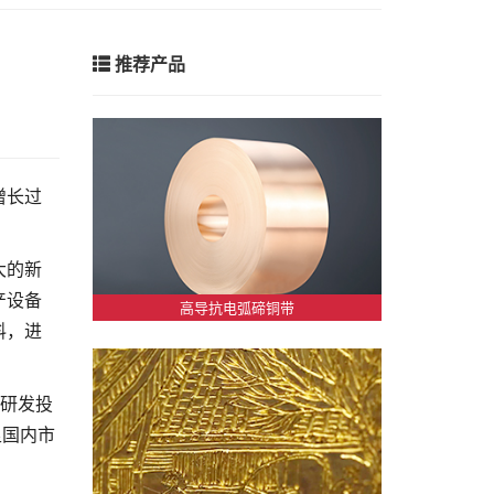
推荐产品
增长过
大的新
产设备
高导抗电弧碲铜带
料，进
行研发投
足国内市