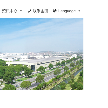
资讯中心
联系金田
Language