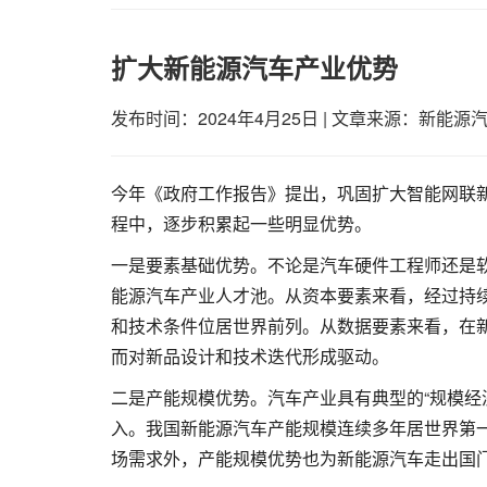
扩大新能源汽车产业优势
发布时间：2024年4月25日
|
文章来源：新能源
今年《政府工作报告》提出，巩固扩大智能网联
程中，逐步积累起一些明显优势。
一是要素基础优势。不论是汽车硬件工程师还是
能源汽车产业人才池。从资本要素来看，经过持
和技术条件位居世界前列。从数据要素来看，在
而对新品设计和技术迭代形成驱动。
二是产能规模优势。汽车产业具有典型的“规模经
入。我国新能源汽车产能规模连续多年居世界第一位
场需求外，产能规模优势也为新能源汽车走出国