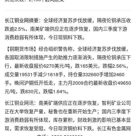
长江铜业网
摘要：全球经济复苏步伐放缓，隔夜伦铜承压收
跌逾2.5%，南美矿端供应正在逐步恢复，国内三季度下游
消费趋弱有所体现，今日现铜料下跌。
【铜期货市场】经合组织警告称，全球经济复苏步伐放缓，
各国取消限制措施产生的助推力逐渐消失，隔夜伦铜承压下
行，最新收盘报价6270美元/吨，跌165美元，跌幅2.56%，
成交量19531手减少1618手，持仓量332660手增加2460
手。晚间
沪铜
低开低走，主力月2009合约最新收盘价49650
元/吨，跌830元，跌幅1.64%。
长江铜业网讯：南美矿端供应正在逐步恢复，智利矿业公司
正在大举恢复产量，秘鲁也在重新开始生产；国内三季度下
游消费趋弱有所体现，库存累积，财政刺激的影响已基本显
现，需求恢复受阻，今日现货
铜价
料下跌。长江有色金属网