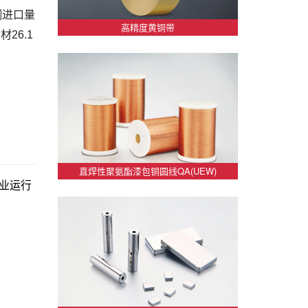
铜进口量
高精度黄铜带
26.1
直焊性聚氨酯漆包铜圆线QA(UEW)
行业运行