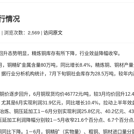
运行情况
色
|
浏览次数：2,569
|
访问原文
价回升态势明显，精炼铜库存有所下降，行业效益降幅收窄。
，铜精矿金属含量80万吨，同比增长8.4%，精炼铜、铜材产
1%。据行业分析机构统计，7月下旬铜社会库存为28.5万吨，较年
逐步回升，6月铜现货均价46772元/吨，较3月均价回升12.4
%，尤其是6月实现利润31.9亿元，同比增长10.4%，拉动上半年
炼、铜压延加工1－6月分别实现利润25.8亿元、40.2亿元、43
、压延加工利润降幅分别较1－5月收窄21.6个百分点、6.7个百分
铜同比下降。1－6月，铜精矿（实物量）、粗铜、铜材进口量分