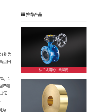
推荐产品
量分别为
内高点回
法兰式蜗轮中线蝶阀
%。1
效益降幅
.1亿
点。
别为