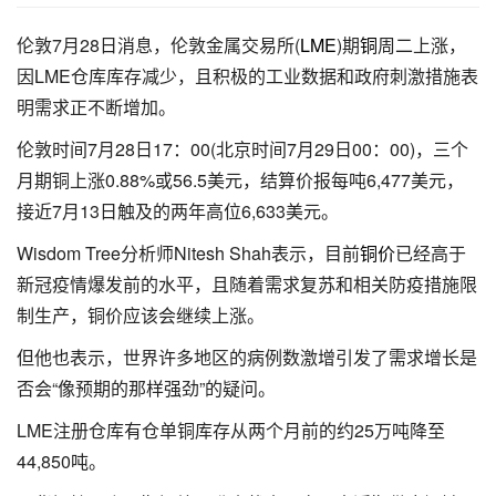
伦敦7月28日消息，伦敦金属交易所(
LME
)期
铜
周二上涨，
因LME仓库库存减少，且积极的工业数据和政府刺激措施表
明需求正不断增加。
伦敦时间7月28日17：00(北京时间7月29日00：00)，三个
月期铜上涨0.88%或56.5美元，结算价报每吨6,477美元，
接近7月13日触及的两年高位6,633美元。
Wisdom Tree分析师Nitesh Shah表示，目前
铜价
已经高于
新冠疫情爆发前的水平，且随着需求复苏和相关防疫措施限
制生产，铜价应该会继续上涨。
但他也表示，世界许多地区的病例数激增引发了需求增长是
否会“像预期的那样强劲”的疑问。
LME注册仓库有仓单铜库存从两个月前的约25万吨降至
44,850吨。