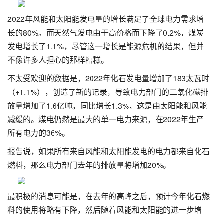
2022年风能和太阳能发电量的增长满足了全球电力需求增
长的80%。而天然气发电由于高价格而下降了0.2%，煤炭
发电增长了1.1%，尽管这一增长是能源危机的结果，但并
不像许多人担心的那样糟糕。
不太受欢迎的数据是，2022年化石发电量增加了183太瓦时
（+1.1%），创造了新的记录，导致电力部门的二氧化碳排
放量增加了1.6亿吨，同比增长1.3%，这是由太阳能和风能
减缓的。煤电仍然是最大的单一电力来源，在2022年生产
所有电力的36%。
报告说，如果所有来自风能和太阳能发电的电力都来自化石
燃料，那么电力部门去年的排放量将增加20%。
最积极的消息可能是，在去年的高峰之后，预计今年化石燃
料的使用将略有下降，然后随着风能和太阳能的进一步增