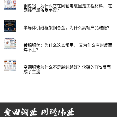
铜包铝：为什么它在同轴电缆里是工程材料， 在
网线里却备受争议？
半导体引线框架铜合金，为什么高端产品难做？
镀锡铜丝：为什么这么常用， 又为什么有时反而
焊不上？
空调铜管为什么不是越纯越好？含磷的TP2反而
成了主流