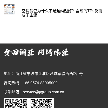
空调铜管为什么不是越纯越好？含磷的TP2反而
成了主流
地址：浙江省宁波市江北区慈城镇城西西路1号
咨询热线：+86 0574-83005999
联系邮箱：service@jtgroup.com.cn