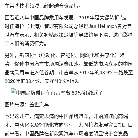
在某些技术领域已经超越合资品牌。
回看近八年中国品牌乘用车发展，2018年是关键转折点。
时任海拉（上海）管理有限公司总经理Jan Hellmich曾对盖
世汽车表示，相关补贴政策退坡等导致销量下滑，进而影响
了人们的消费行为。
另外，新四化”（电动化、智能化、网联化和共享化）趋
势，促使中国汽车市场淘汰赛加速。靠低端市场立足的中国
品牌乘用车进入低谷期，市占率从2017年的43.9%一路跌至
2020年的38.4%，失守“40%”红线。
图片来源：盖世汽车
也是这几年，痛定思痛的中国品牌汽车，开始加速向高端
化、电动化以及智能化方向转型，力图抢占发展窗口期。目
前来看，中国品牌在新能源汽车市场速度明显快于合资品