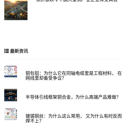
最新资讯
铜包铝：为什么它在同轴电缆里是工程材料， 在
网线里却备受争议？
半导体引线框架铜合金，为什么高端产品难做？
镀锡铜丝：为什么这么常用， 又为什么有时反而
焊不上？