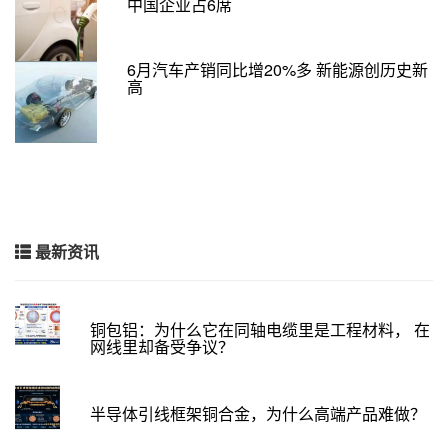
中国企业占6席
6月汽车产销同比增20%多 新能源创历史新
高
最新资讯
铜包铝：为什么它在同轴电缆里是工程材料， 在
网线里却备受争议？
半导体引线框架铜合金，为什么高端产品难做？