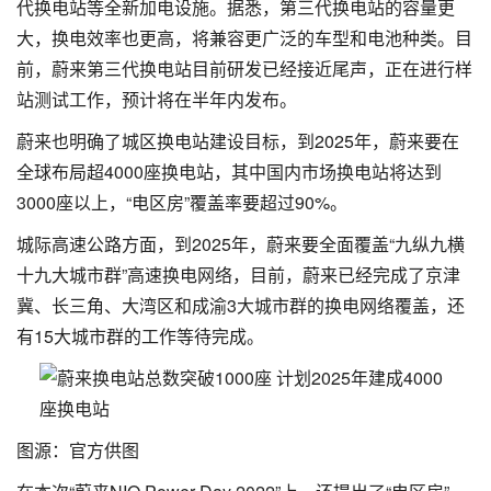
代换电站等全新加电设施。据悉，第三代换电站的容量更
大，换电效率也更高，将兼容更广泛的车型和电池种类。目
前，蔚来第三代换电站目前研发已经接近尾声，正在进行样
站测试工作，预计将在半年内发布。
蔚来也明确了城区换电站建设目标，到2025年，蔚来要在
全球布局超4000座换电站，其中国内市场换电站将达到
3000座以上，“电区房”覆盖率要超过90%。
城际高速公路方面，到2025年，蔚来要全面覆盖“九纵九横
十九大城市群”高速换电网络，目前，蔚来已经完成了京津
冀、长三角、大湾区和成渝3大城市群的换电网络覆盖，还
有15大城市群的工作等待完成。
图源：官方供图