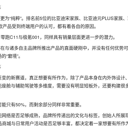
更为“纯粹”。排名前5位的比亚迪宋家族、比亚迪元PLUS家族
每一款产品受到终端用户的认可，都有着各自的原因。
M5、零跑C11与极氪001，同样具有销量层面更进一步的潜力。
，只能说在与诸多自主品牌所推出产品的直面硬刚中，并没有任何优势
的“窘境”。
巨变的新赛道，真正想要有所作为，除了产品本身在内外饰设计
能座舱与辅助驾驶等多维度，需要没有明显短板外，还要构建很
能只有50%，而剩余部分同样非常重要。
网络是否足够成熟，品牌所传递出的文化与标签，创始人所展现
品商城与日常用户活动是否足够丰富，都决定着一家想要有所作