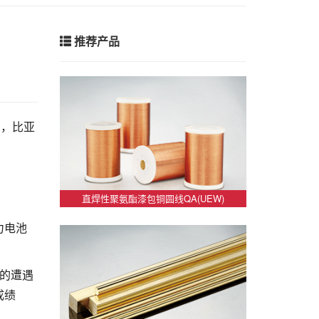
推荐产品
日，比亚
直焊性聚氨酯漆包铜圆线QA(UEW)
力电池
的遭遇
成绩