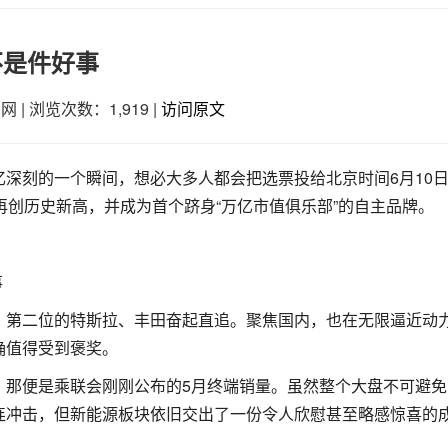
不是件好事
车网
|
浏览次数：1,919
|
访问原文
深刻的一个瞬间，想必大多人都会把选票投给北京时间6月10
再创历史新高，并成为首个跻身“万亿市值俱乐部”的自主品牌。
、第二位的特斯拉、丰田奋起直追。聚焦国内，也在无限逼近动
确值得受到褒奖。
，那便是乘联会刚刚公布的5月终端销量。虽然整个大盘不可避免
连冲击，但新能源板块依旧交出了一份令人欣慰甚至略感惊喜的