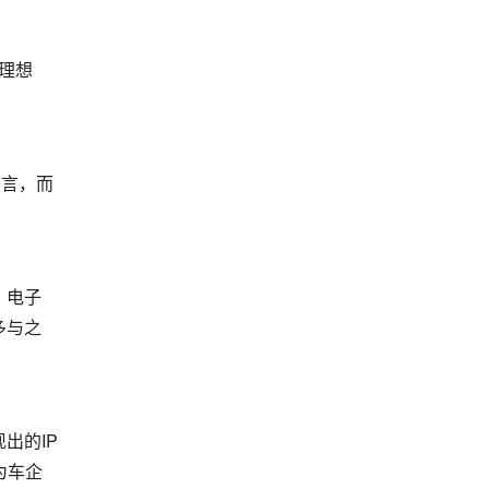
、理想
可言，而
、电子
多与之
出的IP
为车企