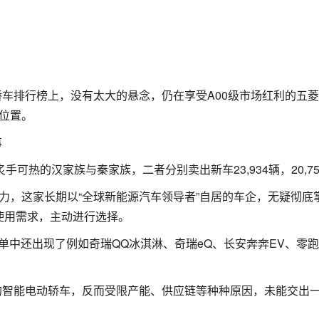
轿车排行榜上，没有太大的悬念，仍在享受A00级市场红利的五
军位置。
可热的汉家族与秦家族，二者分别卖出新车23,934辆，20,75
助力，这家长期以“全球新能源汽车领导者”自居的车企，无疑彻底
使用需求，主动进行选择。
榜单中还出现了例如奇瑞QQ冰淇淋、奇瑞eQ、长安奔奔EV、零跑
义上的智能电动轿车，反而受限产能、供应链等种种原因，未能交出