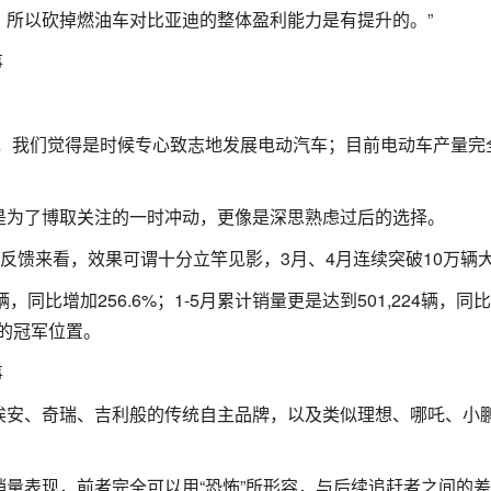
，所以砍掉燃油车对比亚迪的整体盈利能力是有提升的。”
者，我们觉得是时候专心致志地发展电动汽车；目前电动车产量完
是为了博取关注的一时冲动，更像是深思熟虑过后的选择。
量反馈来看，效果可谓十分立竿见影，3月、4月连续突破10万辆
，同比增加256.6%；1-5月累计销量更是达到501,224辆，同
榜的冠军位置。
埃安、奇瑞、吉利般的传统自主品牌，以及类似理想、哪吒、小
量表现，前者完全可以用“恐怖”所形容，与后续追赶者之间的