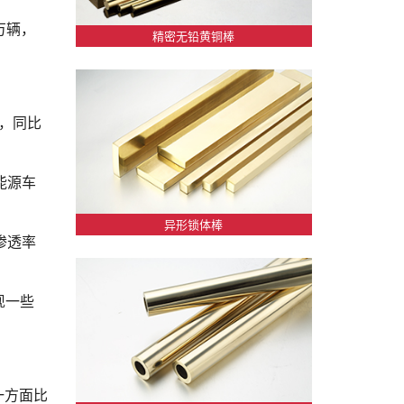
万辆，
精密无铅黄铜棒
辆，同比
能源车
异形锁体棒
渗透率
现一些
一方面比