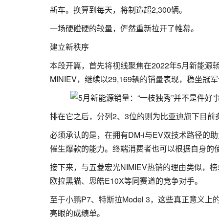
新车。换算到每天，将制造超2,300辆。
一场硬碰硬的较量，俨然重新拉开了帷幕。
建立新秩序
本段开篇，首先将视线聚焦在2022年5月新能源
MINIEV，继续以29,169辆的销量表现，稳坐冠
排在它之后，分列2、3位的则为比亚迪旗下目前炙手
必须承认的是，在拥有DM-i与EV双技术路径的
催生爆款的能力。终端消费者也可以根据自身的
接下来，与五菱宏光NIMIEV热销的理由类似，
欧拉黑猫、思皓E10X等同赛道的竞争对手。
至于小鹏P7、特斯拉Model 3，这些真正意
亮眼的成绩单。