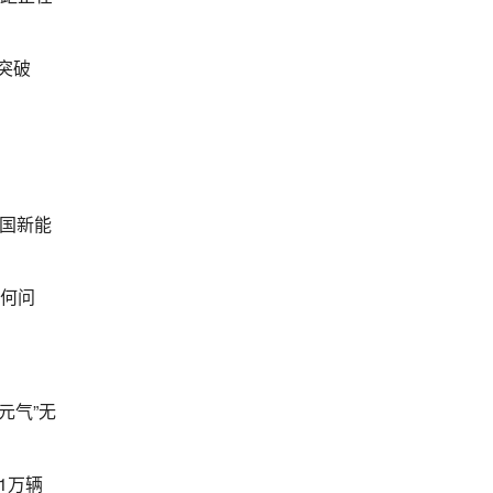
突破
国新能
任何问
元气”无
1万辆