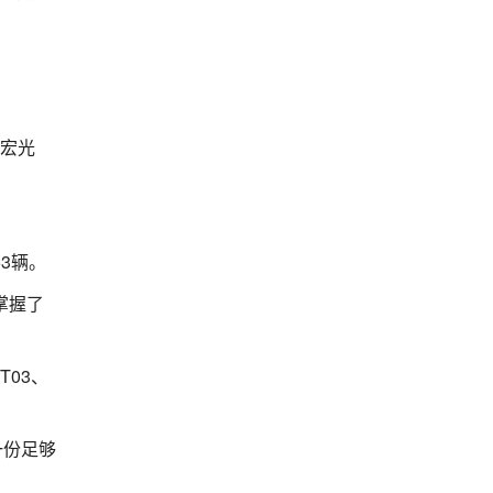
菱宏光
3辆。
掌握了
T03、
一份足够