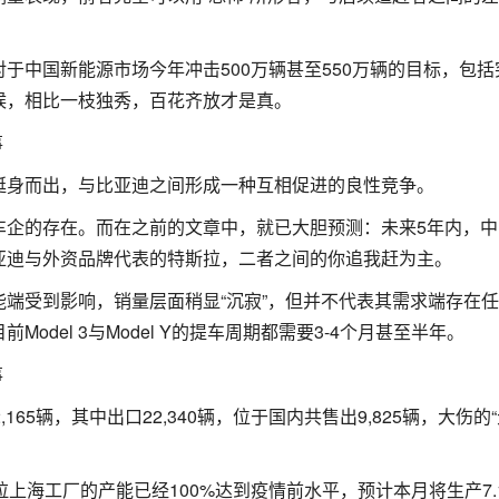
于中国新能源市场今年冲击500万辆甚至550万辆的目标，包括
候，相比一枝独秀，百花齐放才是真。
挺身而出，与比亚迪之间形成一种互相促进的良性竞争。
车企的存在。而在之前的文章中，就已大胆预测：未来5年内，中
亚迪与外资品牌代表的特斯拉，二者之间的你追我赶为主。
端受到影响，销量层面稍显“沉寂”，但并不代表其需求端存在
del 3与Model Y的提车周期都需要3-4个月甚至半年。
65辆，其中出口22,340辆，位于国内共售出9,825辆，大伤的“
上海工厂的产能已经100%达到疫情前水平，预计本月将生产7.