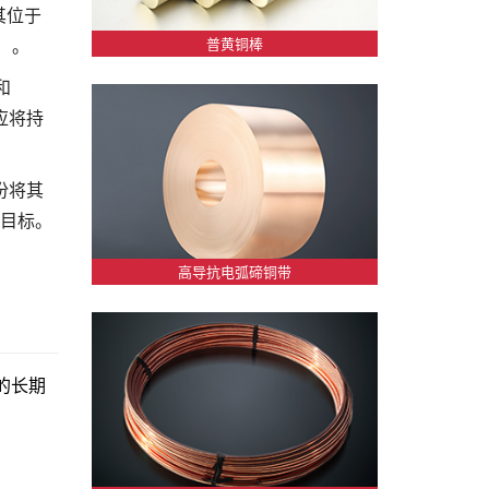
其位于
）。
普黄铜棒
和
应将持
份将其
度目标。
高导抗电弧碲铜带
的长期