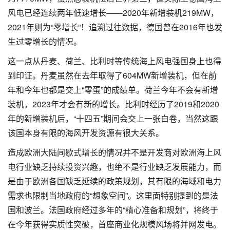
风电已经连续两年低速增长——2020年新增装机219MW，
2021年则为“零增长”！追溯过往数据，德国曾在2016年也发
生过零增长的情况。
这一点从丹麦、荷兰、比利时等传统海上风电强国身上也得
到印证。丹麦虽然在去年取得了604MW新增装机，但在前
年和今年也都是交上“零蛋”的成绩单。荷兰今年不会有新增
装机，2023年才会有新的增长。比利时经历了2019和2020
年的新增装机后，“十四五”期间会交上一张白卷，当然这跟
该国本身有限的海风开发资源有很大关系。
造成欧洲大陆间歇式增长的情况并不是开发商对欧洲海上风
电行业缺乏持续投资兴趣，也绝不是行业缺乏发展能力，而
是由于欧洲各国缺乏延续的政策规划，其有限的海域和电力
需求也限制当地政府的“想象空间”。这里面特别提到的是法
国和波兰。法国政府经过多年的“精心准备和规划”，将终于
在今年获得实质性突破，首座商业化规模风场将并网发电。