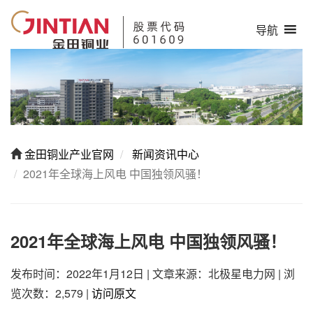
导航
金田铜业产业官网
新闻资讯中心
2021年全球海上风电 中国独领风骚！
2021年全球海上风电 中国独领风骚！
发布时间：2022年1月12日
|
文章来源：北极星电力网
|
浏
览次数：2,579
|
访问原文