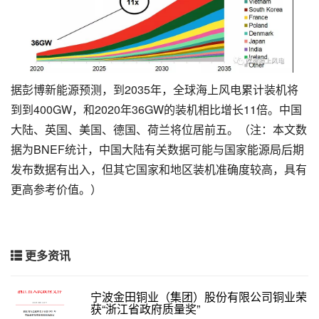
据彭博新能源预测，到2035年，全球海上风电累计装机将
到到400GW，和2020年36GW的装机相比增长11倍。中国
大陆、英国、美国、德国、荷兰将位居前五。（注：本文数
据为BNEF统计，中国大陆有关数据可能与国家能源局后期
发布数据有出入，但其它国家和地区装机准确度较高，具有
更高参考价值。）
更多资讯
宁波金田铜业（集团）股份有限公司铜业荣
获“浙江省政府质量奖”