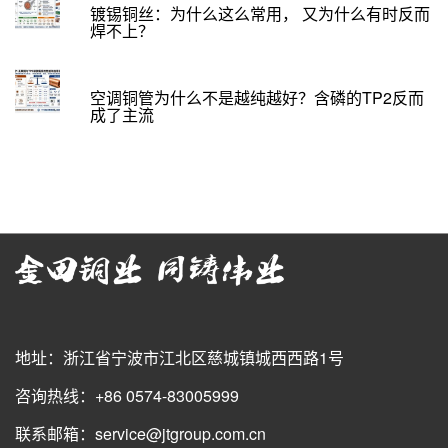
镀锡铜丝：为什么这么常用， 又为什么有时反而
焊不上？
空调铜管为什么不是越纯越好？含磷的TP2反而
成了主流
地址：浙江省宁波市江北区慈城镇城西西路1号
咨询热线：+86 0574-83005999
联系邮箱：service@jtgroup.com.cn