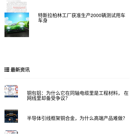
特斯拉柏林工厂获准生产2000辆测试用车
车身
最新资讯
铜包铝：为什么它在同轴电缆里是工程材料， 在
网线里却备受争议？
半导体引线框架铜合金，为什么高端产品难做？