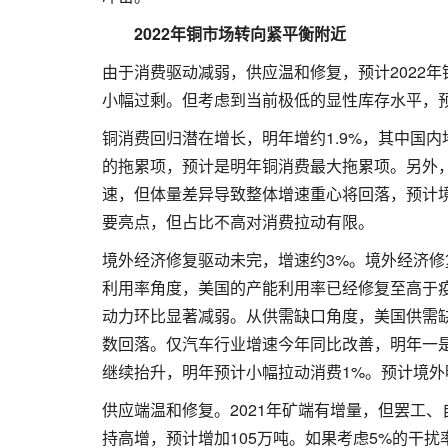
2022年铜市场转向紧平衡附近
由于消费驱动减弱，供应温和修复，预计2022
小幅过剩。但考虑到当前极低的显性库存水平，
铜消费回归潜在增长，明年增约1.9%，其中国
的拖累项，预计是明年铜消费最大拖累项。另外
速，但体量差异导致整体增速重心将回落，预计
要亮点，但占比不高对消费拉动有限。
境外经济修复驱动未完，增速约3%。境外经济
利用率角度，美国的产能利用率已经修复至高于
动力环比显著减弱。从供需缺口角度，美国供需
数回落。仅汽车行业增速今年同比改善，明年一
继续抬升，明年预计小幅拉动消费1%。预计境外
供应端温和修复。2021年矿端有增量，但罢工、
持高增，预计增加105万吨。如果考虑5%的干扰