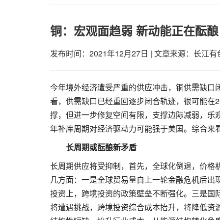
铜：宏观面趋弱 新动能正在酝酿
发布时间：2021年12月27日
|
文章来源：长江有
今年境外经济遭受严重的供应冲击，铜供需缺口
看，供需缺口已经重回逐步闭合轨迹，很可能在2
撑，但进一步修复空间有限，支撑边际减弱，乐
年补库周期对经济驱动力可能强于美国。综合来
长周期或酝酿新矛盾
长周期供应将受抑制，首先，全球化倒退，价格
几方面：一是全球贸易量自上一轮金融危机后出
投资上，跨境投资的政策壁垒不断强化。三是国际
将遭遇挑战，跨境投资综合成本抬升，将降低资