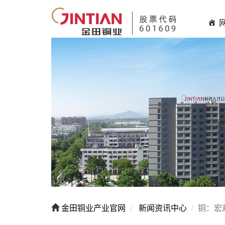
金田铜业产业官网
新闻资讯中心
铜：宏