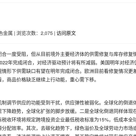
色金属
|
浏览次数：2,075
|
访问原文
闭合一度受阻，但从目前境外主要经济体的供需修复与库存修复
022年完成闭合，对经济驱动预计将有所减弱。美国明年对经济
观情形下供需缺口有望在明年完成闭合。欧洲目前看修复情况更
看，商品价格缺乏继续上行动能，重心需下移。
机制调节供应的功能受到干扰，供应弹性被弱化。全球化的倒退
现下降趋势，全球化扩张的脚步放缓。二是全球化倒退同样体现
税收环境将规定跨境投资企业最低税收标准为15%，低成本全
源分配效率。其次，去碳化趋势下，绿色溢价及全球劳动力市场