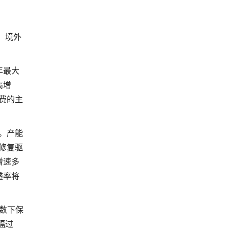
，境外
年最大
高增
费的主
。产能
修复驱
增速多
透率将
基数下保
幅过