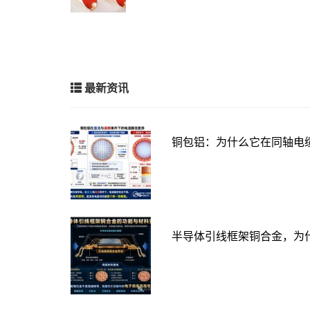
最新资讯
铜包铝：为什么它在同轴电
半导体引线框架铜合金，为