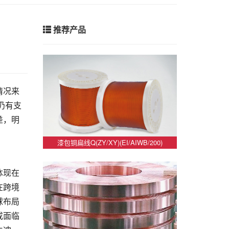
推荐产品
情况来
仍有支
差，明
漆包铜扁线Q(ZY/XY)(EI/AIWB/200)
体现在
在跨境
球布局
或面临