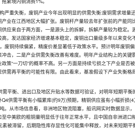
，拖累境内铜消费1%。
构严重失衡，废铜产业今年出现明显的供需失衡:废铜需求增量
铜产业在江西地区大幅扩张。废铜杆产量较去年扩张前的产能同
铜供应来自于两方面，一是源头上的拆解，拆解产量较为稳定。
较高，发达国家经济增速基本稳定，废铜出口量级多年以来变化
来，废铜持续偏紧，精废价差显著低于政策水平。预计明年废铜偏
策冲击，二是产业供需失衡改善有难度。明年产业结构上的关键
政策“一刀切”的概率不高。另一方面是持续亏损之下产业是否
现供需再平衡的可能性有限。由此看来，基准假设下产业失衡格
从供需平衡、进出口及地区升贴水等数据可验证，对明年短期平衡
4供需平衡有小幅累库(约9万)预期，精铜供应虽有小幅折损(4
万吨。从市场信息看，非洲地区物流阻塞，船讯网实时数据显示
口至中美欧的粗铜量明显低于往年正常水平，且中国自非洲进口
铜元素被滞留，后期隐性库存显性化可能集中释放，对未来短期平