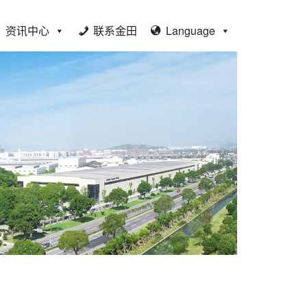
资讯中心
联系金田
Language