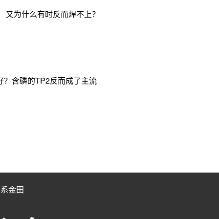
， 又为什么有时反而焊不上？
？含磷的TP2反而成了主流
联系金田