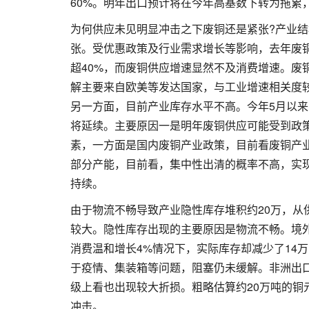
60%。明年出口预计将在今年高基数下转为拖累
为何供应未见明显冲击之下废铜还是紧张?产业结
张。受优惠政策及行业需求增长等影响，去年废
超40%，而废铜供应增速显然不及消费增速。废
解主要来自欧美等发达国家，与工业增速相关度
另一方面，目前产业库存水平不高。今年5月以
将延续。主要原因一是明年废铜供应可能受到政
素，一方面是国内废铜产业政策，目前看废铜产业
部分产能，目前看，集中性出清的概率不高，实
持续。
由于物流不畅导致产业隐性库存堆积约20万，
较大。隐性库存出现的主要原因是物流不畅。境外Q
消费温和增长4%情况下，实际库存却减少了14
于疫情、集装箱等问题，阻塞仍未缓解。非洲出
级上看也出现较大折损。粗略估算约20万吨的
冲击。