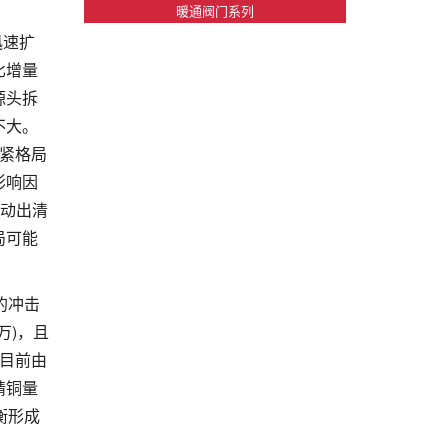
暖通阀门系列
迅速扩
比增量
源头拆
不大。
紧格局
影响因
被动出清
局可能
的冲击
万)，且
，目前由
精铜量
衡形成