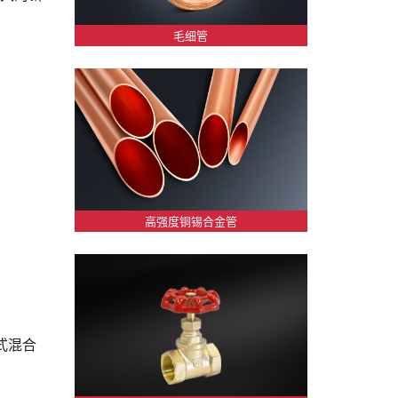
毛细管
高强度铜锡合金管
式混合