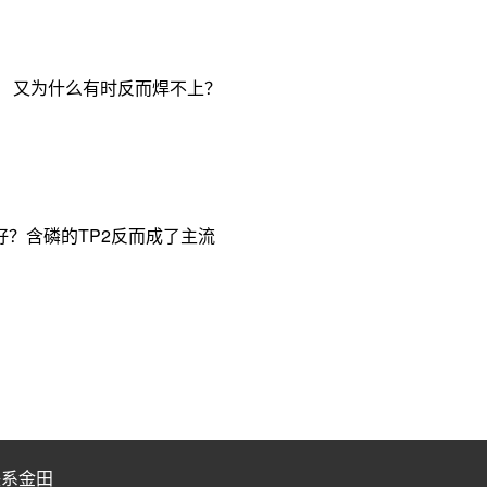
， 又为什么有时反而焊不上？
？含磷的TP2反而成了主流
联系金田