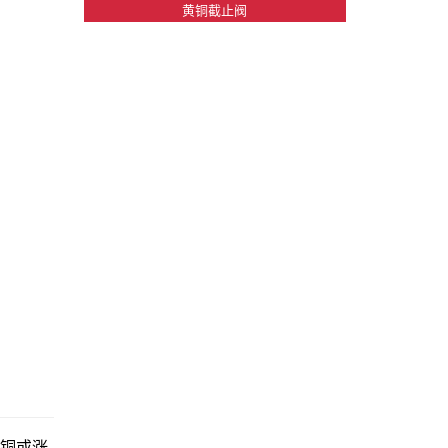
黄铜截止阀
现铜或涨