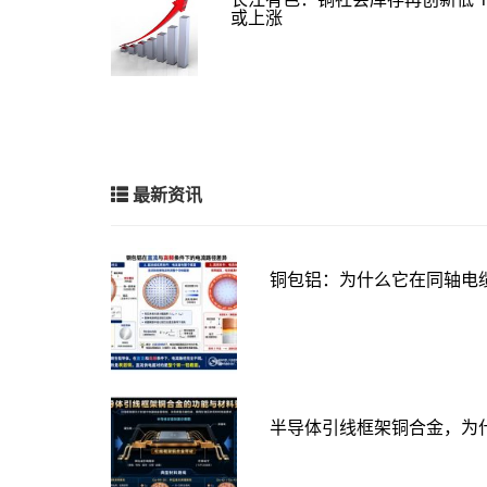
或上涨
最新资讯
铜包铝：为什么它在同轴电
半导体引线框架铜合金，为