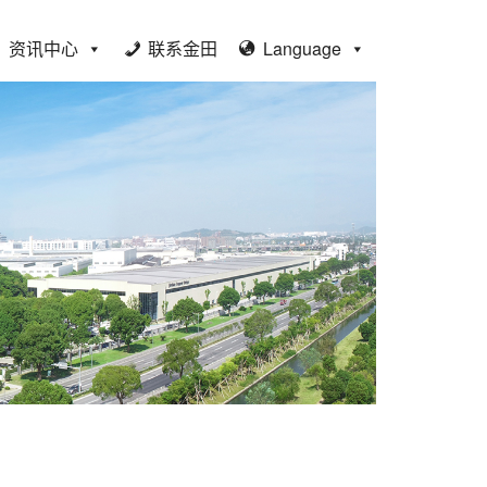
资讯中心
联系金田
Language