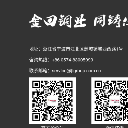
地址：浙江省宁波市江北区慈城镇城西西路1号
咨询热线：+86 0574-83005999
联系邮箱：service@jtgroup.com.cn
官方公众号
微信咨询