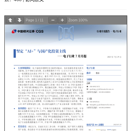
Page
1
/
11
Zoom
100%