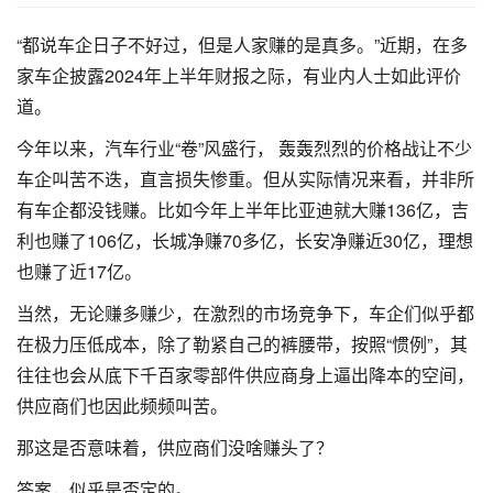
“都说车企日子不好过，但是人家赚的是真多。”近期，在多
家车企披露2024年上半年财报之际，有业内人士如此评价
道。
今年以来，汽车行业“卷”风盛行， 轰轰烈烈的价格战让不少
车企叫苦不迭，直言损失惨重。但从实际情况来看，并非所
有车企都没钱赚。比如今年上半年比亚迪就大赚136亿，吉
利也赚了106亿，长城净赚70多亿，长安净赚近30亿，理想
也赚了近17亿。
当然，无论赚多赚少，在激烈的市场竞争下，车企们似乎都
在极力压低成本，除了勒紧自己的裤腰带，按照“惯例”，其
往往也会从底下千百家零部件供应商身上逼出降本的空间，
供应商们也因此频频叫苦。
那这是否意味着，供应商们没啥赚头了？
答案，似乎是否定的。