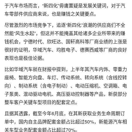
于汽车市场而言，“新四化”毋庸置疑是发展关键词，对于汽
车零部件供应商来说，也是赚钱之关键要点。
尽管激烈的市场竞争下，追逐“新四化”浪潮的供应商们不全
然能“风生水起”，但这并不能掩盖其给诸多企业所带来的赚
钱机会，宁德时代、欣旺达、国轩高科等厂商业绩的上涨是
很好的证明，华域汽车、均胜电子、德赛西威等厂商的良好
表现也是极佳论据。
比如华域汽车就在财报中提到，上半年其汽车内饰、零重力
座椅、智能方向盘、车灯、传动系统、转向系统（含线控转
向）、制动系统（含电子制动）、电动压缩机、空调箱、电
子泵类、混动驱动电机、高压驱动控制器等产品，新获部分
整车客户关键车型项目的配套定点。
且据其透露，截至今年6月底，在其新获取业务生命周期订
单中，国内自主品牌配套金额占比超过50%，新能源汽车相
关车型业务配套金额占比超过70%。